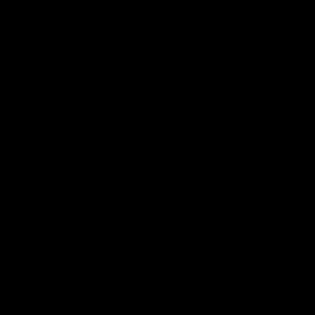
aka.c