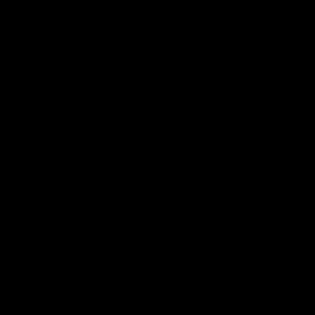
arren