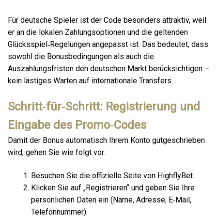
Für deutsche Spieler ist der Code besonders attraktiv, weil
er an die lokalen Zahlungsoptionen und die geltenden
Glücksspiel‑Regelungen angepasst ist. Das bedeutet, dass
sowohl die Bonusbedingungen als auch die
Auszahlungsfristen den deutschen Markt berücksichtigen –
kein lästiges Warten auf internationale Transfers.
Schritt‑für‑Schritt: Registrierung und
Eingabe des Promo‑Codes
Damit der Bonus automatisch Ihrem Konto gutgeschrieben
wird, gehen Sie wie folgt vor:
Besuchen Sie die offizielle Seite von HighflyBet.
Klicken Sie auf „Registrieren“ und geben Sie Ihre
persönlichen Daten ein (Name, Adresse, E‑Mail,
Telefonnummer).