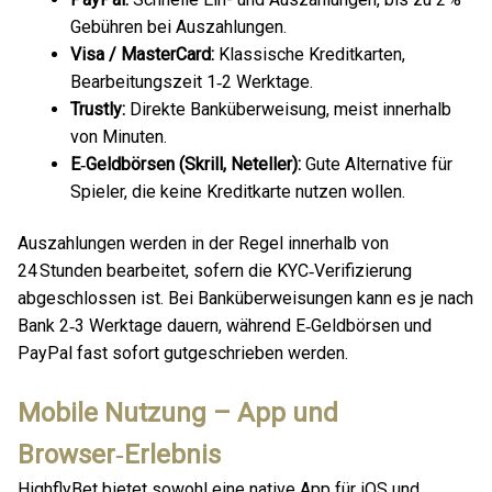
Gebühren bei Auszahlungen.
Visa / MasterCard:
Klassische Kreditkarten,
Bearbeitungszeit 1‑2 Werktage.
Trustly:
Direkte Banküberweisung, meist innerhalb
von Minuten.
E‑Geldbörsen (Skrill, Neteller):
Gute Alternative für
Spieler, die keine Kreditkarte nutzen wollen.
Auszahlungen werden in der Regel innerhalb von
24 Stunden bearbeitet, sofern die KYC‑Verifizierung
abgeschlossen ist. Bei Banküberweisungen kann es je nach
Bank 2‑3 Werktage dauern, während E‑Geldbörsen und
PayPal fast sofort gutgeschrieben werden.
Mobile Nutzung – App und
Browser‑Erlebnis
HighflyBet bietet sowohl eine native App für iOS und