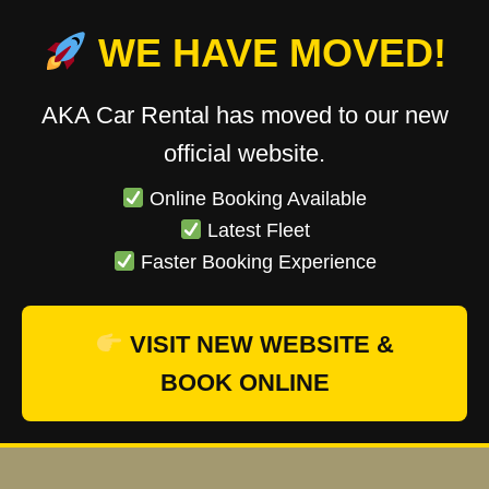
WE HAVE MOVED!
AKA Car Rental has moved to our new
official website.
Online Booking Available
Latest Fleet
Faster Booking Experience
VISIT NEW WEBSITE &
BOOK ONLINE