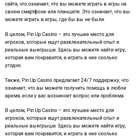
сайта, что означает, что вы можете играть в игры на
своем смартфоне или планшете. Это означает, что вы
можете играть в игры, где бы вы не были.
В целом, Pin Up Casino – это лучшее место для
игроков, которые ищут развлекательный опыт и
реальные выигрыши. Здесь вы можете найти игру,
которая вам понравится, и играть в нее сколько
угодно.
Также, Pin Up Casino предлагает 24/7 поддержку, что
означает, что вы можете получить помощь в любое
время, если у вас возникнет вопрос или проблема.
В целом, Pin Up Casino – это лучшее место для
игроков, которые ищут развлекательный опыт и
реальные выигрыши. Здесь вы можете найти игру,
которая вам понравится, и играть в нее сколько