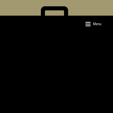
Menu
Skip
Skip
to
to
navigation
content
8188