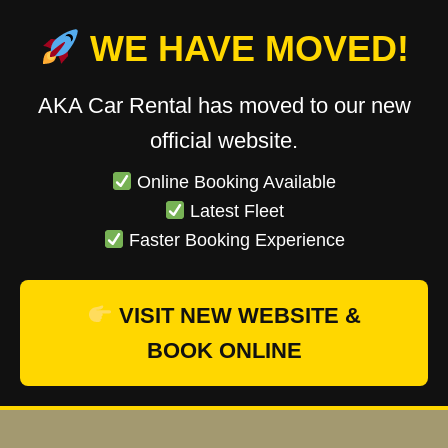
WE HAVE MOVED!
AKA Car Rental has moved to our new
official website.
Online Booking Available
Latest Fleet
Faster Booking Experience
VISIT NEW WEBSITE &
BOOK ONLINE