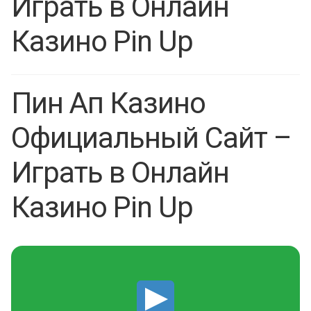
Играть в Онлайн
Казино Pin Up
Promotions
Promotions
FAQ
FAQ
Пин Ап Казино
Review
Review
Официальный Сайт –
Contact
Contact
Играть в Онлайн
Казино Pin Up
Cart
Cart
Log in