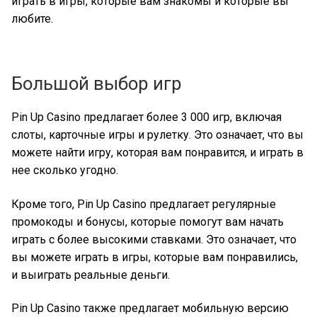
играть в игры, которые вам знакомы и которые вы
любите.
Большой выбор игр
Pin Up Casino предлагает более 3 000 игр, включая
слоты, карточные игры и рулетку. Это означает, что вы
можете найти игру, которая вам понравится, и играть в
нее сколько угодно.
Кроме того, Pin Up Casino предлагает регулярные
промокоды и бонусы, которые помогут вам начать
играть с более высокими ставками. Это означает, что
вы можете играть в игры, которые вам понравились,
и выиграть реальные деньги.
Pin Up Casino также предлагает мобильную версию