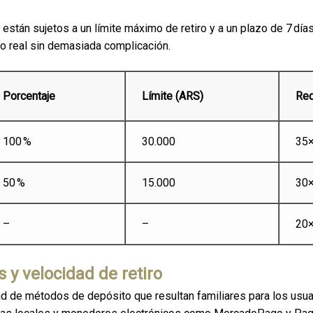
 están sujetos a un límite máximo de retiro y a un plazo de 7 dí
ro real sin demasiada complicación.
Porcentaje
Límite (ARS)
Req
100 %
30.000
35×
50 %
15.000
30×
–
–
20×
 y velocidad de retiro
d de métodos de depósito que resultan familiares para los usuar