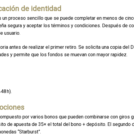
icación de identidad
s un proceso sencillo que se puede completar en menos de cinco
aseña segura y aceptar los términos y condiciones. Después de co
e usuario.
ria antes de realizar el primer retiro. Se solicita una copia del 
raudes y permite que los fondos se muevan con mayor rapidez.
48 h).
ociones
compuesto por varios bonos que pueden combinarse con giros gra
ito de apuesta de 35× el total del bono + depósito. El segundo de
monedas “Starburst”.