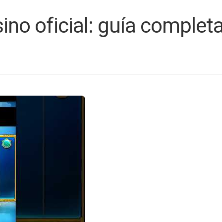
ino oficial: guía complet