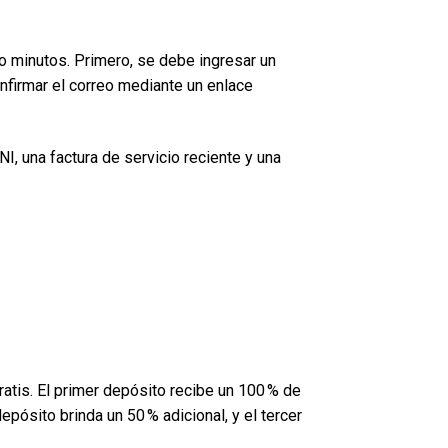
 minutos. Primero, se debe ingresar un
nfirmar el correo mediante un enlace
DNI, una factura de servicio reciente y una
tis. El primer depósito recibe un 100 % de
pósito brinda un 50 % adicional, y el tercer