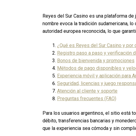
Reyes del Sur Casino es una plataforma de j
nombre evoca la tradición sudamericana, lo q
autoridad europea reconocida, lo que garan
¿Qué es Reyes del Sur Casino y por 
Registro paso a paso y verificación d
Bonos de bienvenida y promociones
Métodos de pago disponibles y veloc
Experiencia móvil y aplicación para A
Seguridad, licencias y juego respons
Atención al cliente y soporte
Preguntas frecuentes (FAQ)
Para los usuarios argentinos, el sitio está 
débito, transferencias bancarias y monedero
que la experiencia sea cómoda y sin compli