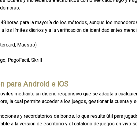
rias locales y monederos electrónicos como MercadoPago y Pago
n demoras.
a 48 horas para la mayoría de los métodos, aunque los moneder
a a los límites diarios y a la verificación de identidad antes menc
stercard, Maestro)
, PagoFacil, Skrill
ón para Android e iOS
móviles mediante un diseño responsivo que se adapta a cualquier
ore, la cual permite acceder a los juegos, gestionar la cuenta y s
ciones y recordatorios de bonos, lo que resulta útil para jugador
le a la versión de escritorio y el catálogo de juegos en vivo se