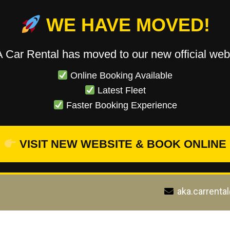
WE HAVE MOVED!
 Car Rental has moved to our new official webs
Online Booking Available
Latest Fleet
Faster Booking Experience
VISIT NEW WEBSITE & BOOK ONLINE
aka.carrenta